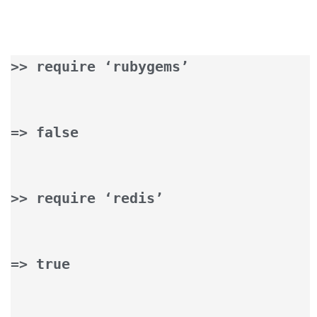
>> require ‘rubygems’
=> false
>> require ‘redis’
=> true