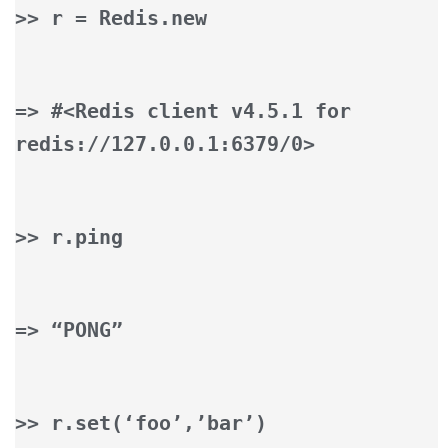
>> r = Redis.new
=> #<Redis client v4.5.1 for
redis://127.0.0.1:6379/0>
>> r.ping
=> “PONG”
>> r.set(‘foo’,’bar’)