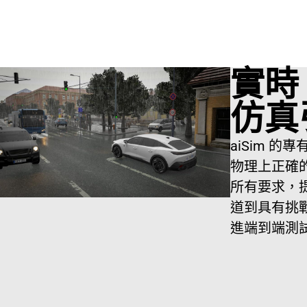
實時
仿真
aiSim 
物理上正確
所有要求，
道到具有挑戰
進端到端測