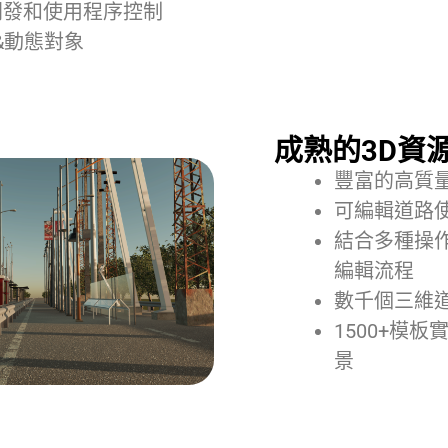
開發和使用程序控制
&動態對象
成熟的3D資
豐富的高質
可編輯道路
結合多種操
編輯流程
數千個三維
1500+模
景