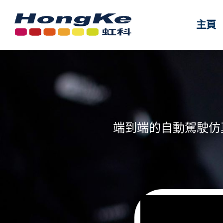
主頁
主頁
端到端的自動駕駛仿真模