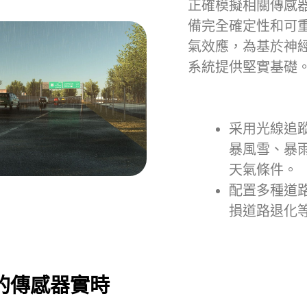
正確模擬相關傳感
備完全確定性和可
氣效應，為基於神
系統提供堅實基礎
采用光線追
暴風雪、暴
天氣條件。
配置多種道
損道路退化
的傳感器實時