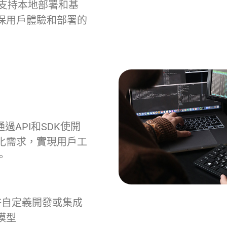
功能支持本地部署和基
確保用戶體驗和部署的
過API和SDK使開
化需求，實現用戶工
。
許自定義開發或集成
模型