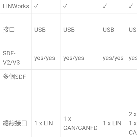
LINWorks
✓
✓
✓
✓
接口
USB
USB
USB
US
SDF-
yes/yes
yes/yes
yes/yes
ye
V2/V3
多個SDF
2 x
1 x
總線接口
1 x LIN
1 x LIN
1 x
CAN/CANFD
CA