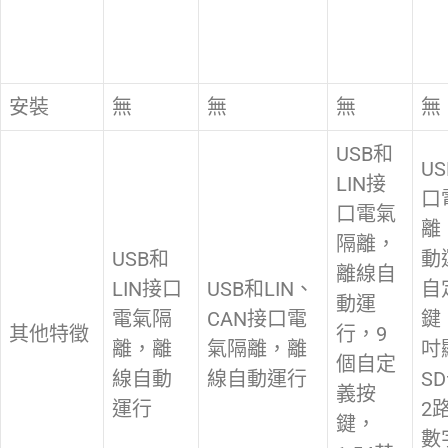
安裝
無
無
無
無
USB和
US
LIN接
口
口電氣
離
隔離，
USB和
動
離線自
LIN接口
USB和LIN、
自
動運
電氣隔
CAN接口電
鍵
其他特徵
行，9
離，離
氣隔離，離
吋
個自定
線自動
線自動運行
S
義按
運行
2
鍵，
數