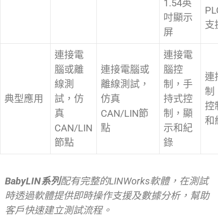
1.54英
P
吋顯示
支
屏
連接電
連接電
腦或離
連接電腦或
腦控
連
線測
離線測試，
制，手
制
典型應用
試，仿
仿真
持式控
控
真
CAN/LIN節
制，顯
和
CAN/LIN
點
示和紀
節點
錄
BabyLIN系列
配有完整的LINWorks軟體，在測試
時透過軟體提供即時操作支援及數據分析，幫助
客戶快速建立測試流程。