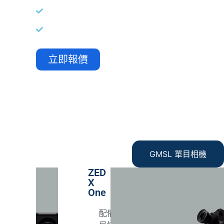
ZED BOX：配備 NVIDIA® Jetson Orin™ 模組的輕
ZED SDK：為 ZED 相機提供豐富深度資訊的
立即報價
GMSL 單目相機
ZED
X
One
配備全