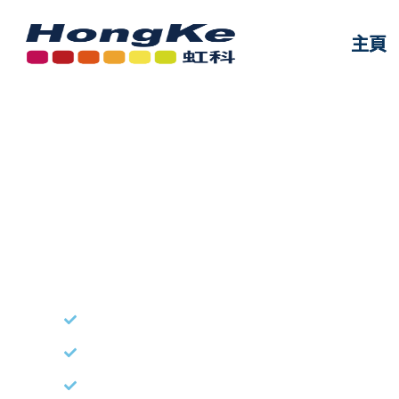
主頁
主頁
Stereolabs
透過先進的感知相機捕捉動態細節，獲取豐富的色彩
ZED X ONE：兼顧高解像度、低延遲與全天候
ZED X 系列：IP67 防護等級 GMSL2 全局快門
ZED 2i / ZED Mini：IP66 防護等級捲簾快門 /