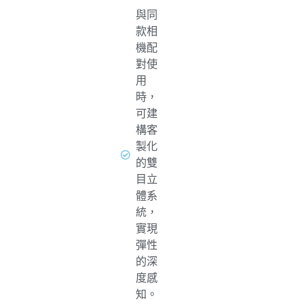
與同
款相
機配
對使
用
時，
可建
構客
製化
的雙
目立
體系
統，
實現
彈性
的深
度感
知。