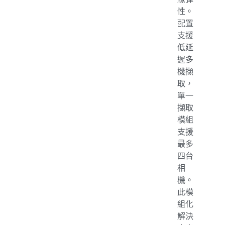
性。
配置
支援
低延
遲多
機擷
取，
單一
擷取
模組
支援
最多
四台
相
機。
此模
組化
解決