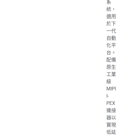
系
統，
適用
於下
一代
自動
化平
台。
配備
原生
工業
級
MIPI
I-
PEX
連接
器以
實現
低延