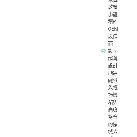
致細
小體
積的
OEM
設備
而
設。
超薄
設計
能無
縫融
入輕
巧機
箱與
高度
整合
的機
械人