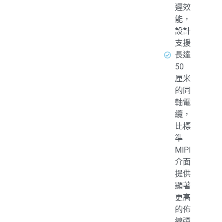
遲效
能，
設計
支援
長達
50
厘米
的同
軸電
纜，
比標
準
MIPI
介面
提供
顯著
更高
的佈
線彈