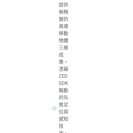
提供
無畸
變的
高速
移動
物體
三維
成
像。
憑藉
ZED
SDK
驅動
的先
進定
位與
感知
技