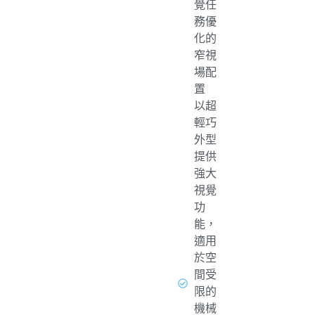
覺任
務優
化的
窄視
場配
置
以超
輕巧
外型
提供
強大
視覺
功
能，
適用
於空
間受
限的
機械