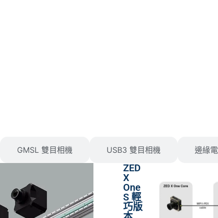
巧型 Vision AI 邊緣電腦
整合式視覺平台，為應用程式擴充深度、運動感知與空間 AI 功能
GMSL 雙目相機
USB3 雙目相機
邊緣電
ZED
X
One
S 輕
巧版
本