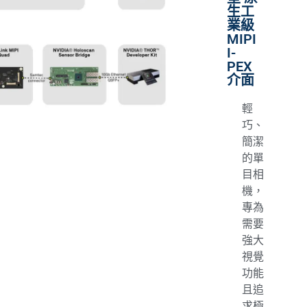
生工
業級
MIPI
I-
PEX
介面
輕
巧、
簡潔
的單
目相
機，
專為
需要
強大
視覺
功能
且追
求極