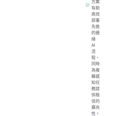
方案
有助
高效
部署
先進
的邊
緣
AI
流
程，
同時
為複
雜感
知任
務提
供極
佳的
擴充
性。