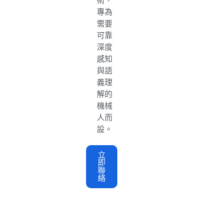
術，
專為
需要
可靠
深度
感知
與語
義理
解的
機械
人而
設。
立
即
聯
絡