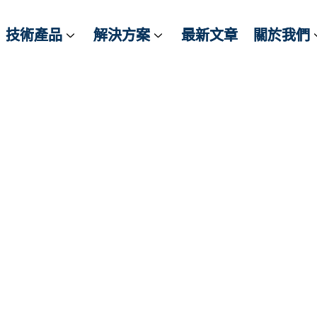
技術產品
技術產品
解決方案
解決方案
最新文章
最新文章
關於我們
關於我們
 ZED 系列空間感知相
與深度數據
可靠性的工業級單目感知相機
雙目立體相機
 輕巧型 USB3 雙目立體相機