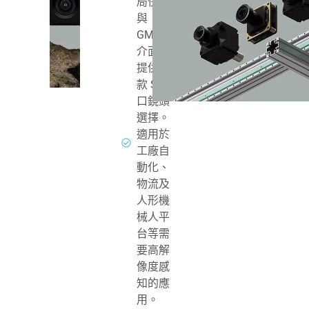
局快門
與
GMSL2
介面，
提供多
款 S 卡
口鏡頭
選擇。
適用於
工廠自
動化、
物流及
人形機
械人平
台等需
要高解
像度感
知的應
用。