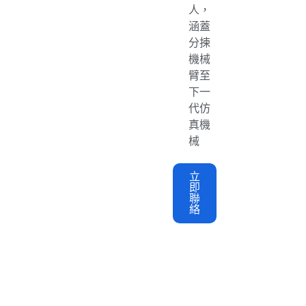
人，
涵蓋
分揀
機械
臂至
下一
代仿
真機
械
立
即
聯
絡