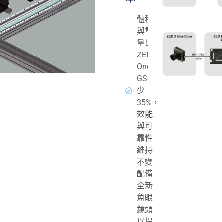
體積
與重
量比
ZED X
One
GS 減
少
35%，
效能
與可
靠性
維持
不變
配備
全新
魚眼
鏡頭
以提