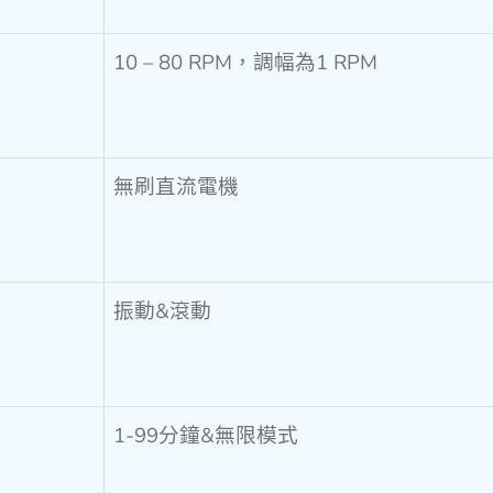
10 – 80 RPM，調幅為1 RPM
無刷直流電機
振動&滾動
1-99分鐘&無限模式