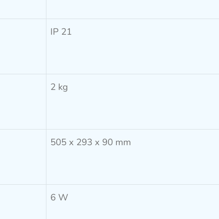
IP 21
2 kg
505 x 293 x 90 mm
6 W