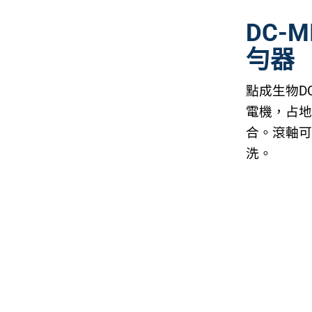
DC-
勻器
點成生物DC
電機，占
合。滾軸
洗。