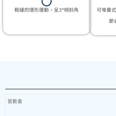
輕緩的環形運動，呈3°傾斜角
可堆疊
節
管數量