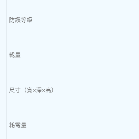
防護等級
載量
尺寸（寬×深×高）
耗電量