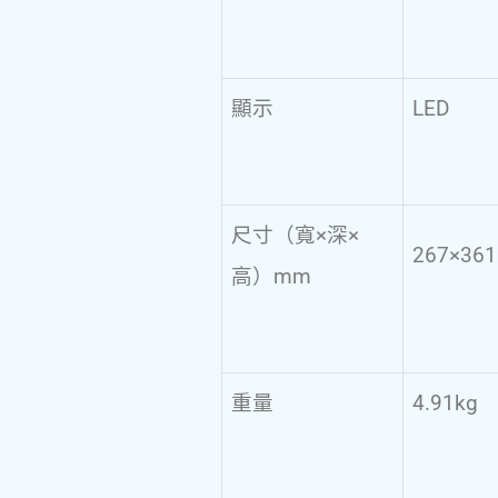
顯示
LED
尺寸（寬×深×
267×361
高）mm
重量
4.91kg