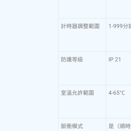
計時器調整範圍
1-999
防護等級
IP 21
室溫允許範圍
4-65℃
脈衝模式
是（順時