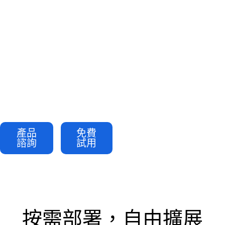
度而構建
可擴展、高安全，專為關鍵業務
自動化打造。 Decisions 足以支撐
規模最大、邏輯最複雜的組織需
求。
產品
免費
諮詢
試用
按需部署，自由擴展