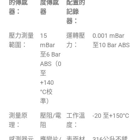
的傳感
度傳感
配置的
器：
器
記錄
器：
壓力測量
15
運轉壓
0.001 mBar
範圍：
mBar
力：
至10 Bar ABS
至6 Bar
ABS（0
至
+140
°C校
準）
測量原
壓阻/電
工作溫
-20 至+150°C
理：
阻
度：
感測器元
應變片/
表面材
316公升不銹