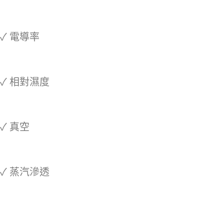
✓ 電導率
✓ 相對濕度
✓ 真空
✓ 蒸汽滲透