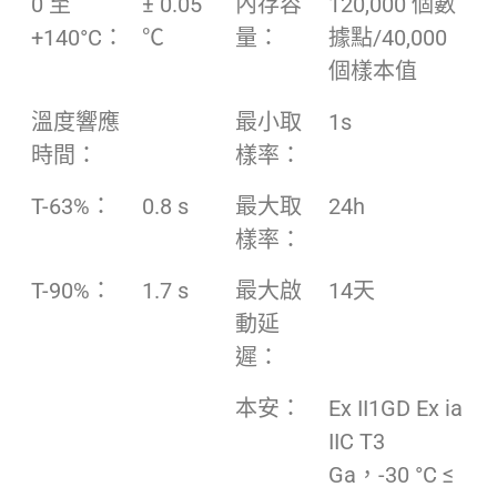
0 至
± 0.05
內存容
120,000 個數
+140°C：
℃
量：
據點/40,000
個樣本值
溫度響應
最小取
1s
時間：
樣率：
T-63%：
0.8 s
最大取
24h
樣率：
T-90%：
1.7 s
最大啟
14天
動延
遲：
本安：
Ex II1GD Ex ia
IIC T3
Ga，-30 °C ≤