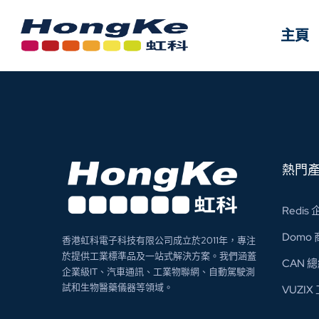
主頁
主頁
熱門
Redi
Domo
香港虹科電子科技有限公司成立於2011年，專注
於提供工業標準品及一站式解決方案。我們涵蓋
CAN 
企業級IT、汽車通訊、工業物聯網、自動駕駛測
試和生物醫藥儀器等領域。
VUZI