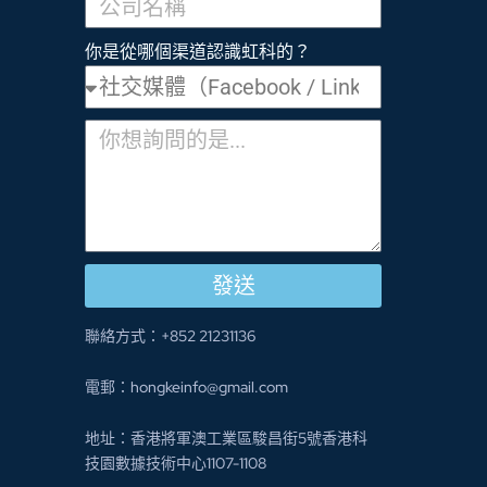
你是從哪個渠道認識虹科的？
發送
聯絡方式：+852 21231136
電郵：hongkeinfo@gmail.com
地址：香港將軍澳工業區駿昌街5號香港科
技園數據技術中心1107-1108