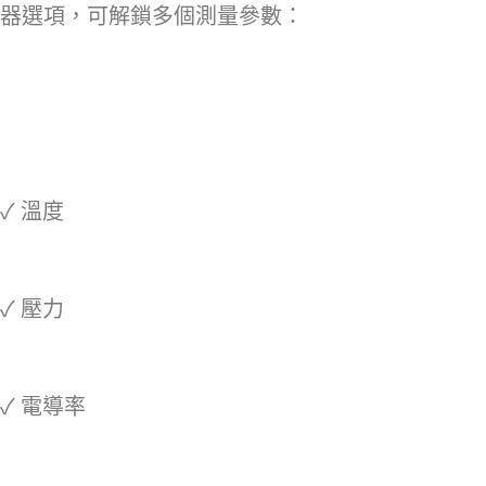
器選項，可解鎖多個測量參數：
✓ 溫度
✓ 壓力
✓ 電導率