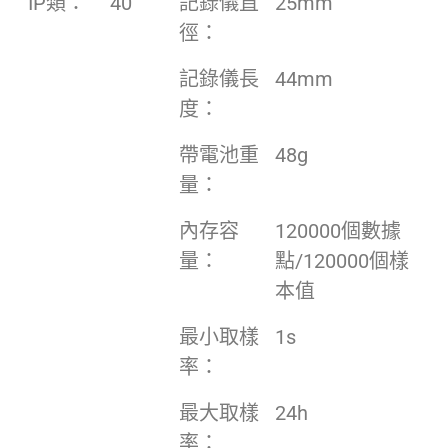
IP類：
40
記錄儀直
25mm
徑：
記錄儀長
44mm
度：
帶電池重
48g
量：
內存容
120000個數據
量：
點/120000個樣
本值
最小取樣
1s
率：
最大取樣
24h
率：