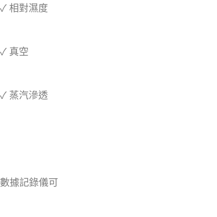
✓ 相對濕度
✓ 真空
✓ 蒸汽滲透
數據記錄儀可