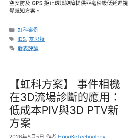
空安防及 GPS 拒止環境避障提供亞毫秒級低延遲視
覺感知方案。
虹科案例
iDS
,
友思特
發表評論
【虹科方案】 事件相機
在3D流場診斷的應用：
低成本PIV與3D PTV新
方案
2026年6月5日
作者
HongKeTechnology