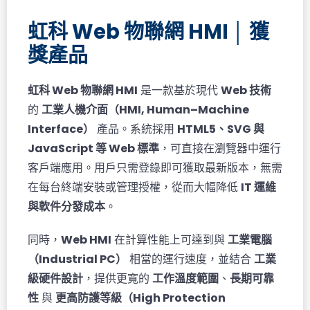
虹科 Web 物聯網 HMI │ 獲
獎產品
虹科 Web 物聯網 HMI
是一款基於現代
Web 技術
的
工業人機介面（HMI, Human–Machine
Interface）
產品。系統採用
HTML5、SVG 與
JavaScript 等 Web 標準
，可直接在瀏覽器中運行
客戶端應用。用戶只需登錄即可獲取最新版本，無需
在每台終端安裝或管理授權，從而大幅降低
IT 運維
與軟件分發成本
。
同時，
Web HMI
在計算性能上可達到與
工業電腦
（Industrial PC）
相當的運行速度，並結合
工業
級硬件設計
，提供更寬的
工作溫度範圍
、
長期可靠
性
與
更高防護等級（High Protection