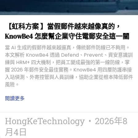
【虹科方案 】當假郵件越來越像真的，
KnowBe4 怎麼幫企業守住電郵安全這一關
當 AI 生成的假郵件越來越逼真，傳統郵件防線已不夠用。
本文解析 KnowBe4 透過 Defend、Prevent、資安意識訓
練與 HRM+ 四大機制，把員工變成最強的第一線防線，掌
握 2026 年郵件安全最佳實務。KnowBe4 用四層防護串接
入站偵測、外寄控管與人員訓練，協助企業從根本降低郵件
風險。
閲讀更多
HongKeTechnology
2026年8
月4日