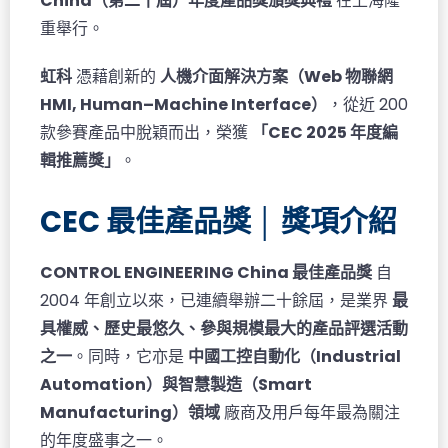
China（第二十屆）年度產品獎頒獎典禮
在上海隆
重舉行。
虹科
憑藉創新的
人機介面解決方案（Web 物聯網
HMI, Human–Machine Interface）
，從近 200
款參賽產品中脫穎而出，榮獲
「CEC 2025 年度編
輯推薦獎」
。
CEC 最佳產品獎 │ 獎項介紹
CONTROL ENGINEERING China 最佳產品獎
自
2004 年創立以來，已連續舉辦二十餘屆，是業界
最
具權威、歷史最悠久、參與規模最大的產品評選活動
之一
。同時，它亦是
中國工控自動化（Industrial
Automation）與智慧製造（Smart
Manufacturing）領域
廠商及用戶每年最為關注
的年度盛事之一。