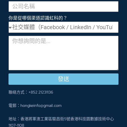
你是從哪個渠道認識虹科的？
發送
聯絡方式：+852 21231136
電郵：hongkeinfo@gmail.com
地址：香港將軍澳工業區駿昌街5號香港科技園數據技術中心
1107-1108