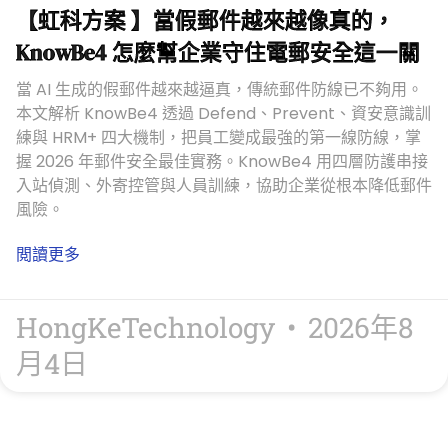
【虹科方案 】當假郵件越來越像真的，
KnowBe4 怎麼幫企業守住電郵安全這一關
當 AI 生成的假郵件越來越逼真，傳統郵件防線已不夠用。
本文解析 KnowBe4 透過 Defend、Prevent、資安意識訓
練與 HRM+ 四大機制，把員工變成最強的第一線防線，掌
握 2026 年郵件安全最佳實務。KnowBe4 用四層防護串接
入站偵測、外寄控管與人員訓練，協助企業從根本降低郵件
風險。
閲讀更多
HongKeTechnology
2026年8
月4日