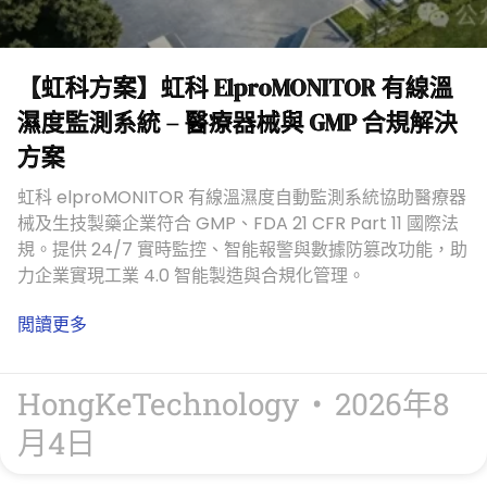
【虹科方案】虹科 ElproMONITOR 有線溫
濕度監測系統 – 醫療器械與 GMP 合規解決
方案
虹科 elproMONITOR 有線溫濕度自動監測系統協助醫療器
械及生技製藥企業符合 GMP、FDA 21 CFR Part 11 國際法
規。提供 24/7 實時監控、智能報警與數據防篡改功能，助
力企業實現工業 4.0 智能製造與合規化管理。
閲讀更多
HongKeTechnology
2026年8
月4日