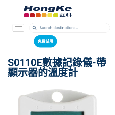
免費試用
免費試用
S0110E數據記錄儀-帶
顯示器的溫度計