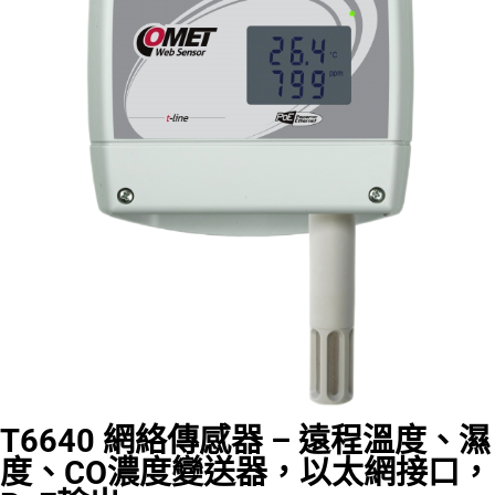
T6640 網絡傳感器 – 遠程溫度、濕
度、CO濃度變送器，以太網接口，