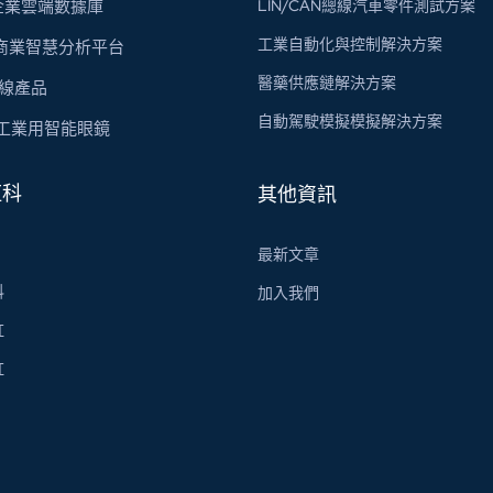
s 企業雲端數據庫
LIN/CAN總線汽車零件測試方案
工業自動化與控制解決方案
 商業智慧分析平台
醫藥供應鏈解決方案
總線​產品
自動駕駛模擬模擬解決方案
X 工業用智能眼鏡
虹科
其他資訊
最新文章
科
加入我們
虹
虹