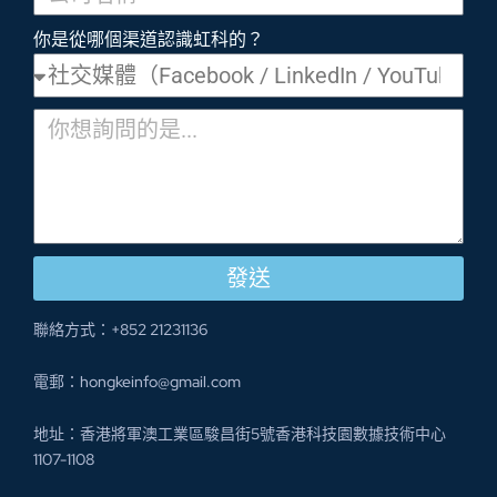
你是從哪個渠道認識虹科的？
發送
聯絡方式：+852 21231136
電郵：hongkeinfo@gmail.com
地址：香港將軍澳工業區駿昌街5號香港科技園數據技術中心
1107-1108