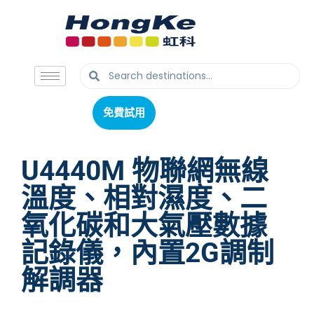
免費試用
免費試用
U4440M 物聯網無線
溫度、相對濕度、二
氧化碳和大氣壓數據
記錄儀，內置2G調制
解調器