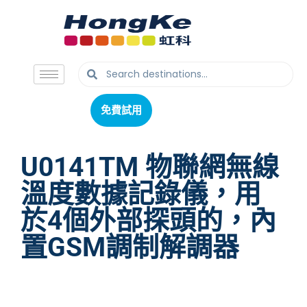
免費試用
免費試用
U0141TM 物聯網無線
溫度數據記錄儀，用
於4個外部探頭的，內
置GSM調制解調器