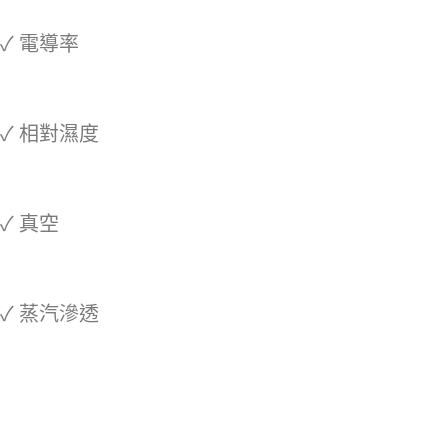
✓ 電導率
✓ 相對濕度
✓ 真空
✓ 蒸汽滲透