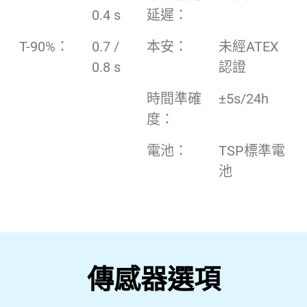
0.4 s
延遲：
T-90%：
0.7 /
本安：
未經ATEX
0.8 s
認證
時間準確
±5s/24h
度：
電池：
TSP標準電
池
傳感器選項