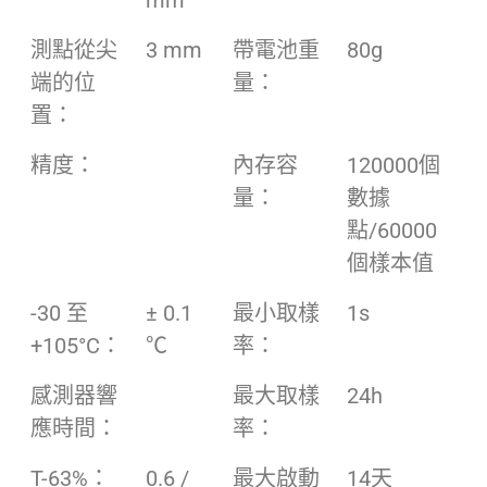
mm
測點從尖
3 mm
帶電池重
80g
端的位
量：
置：
精度：
內存容
120000個
量：
數據
點/60000
個樣本值
-30 至
± 0.1
最小取樣
1s
+105°C：
℃
率：
感測器響
最大取樣
24h
應時間：
率：
T-63%：
0.6 /
最大啟動
14天