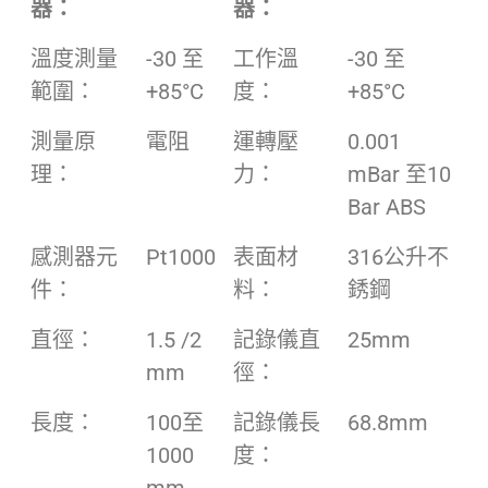
器：
器：
溫度測量
-30 至
工作溫
-30 至
範圍：
+85°C
度：
+85°C
測量原
電阻
運轉壓
0.001
理：
力：
mBar 至10
Bar ABS
感測器元
Pt1000
表面材
316公升不
件：
料：
銹鋼
直徑：
1.5 /2
記錄儀直
25mm
mm
徑：
長度：
100至
記錄儀長
68.8mm
1000
度：