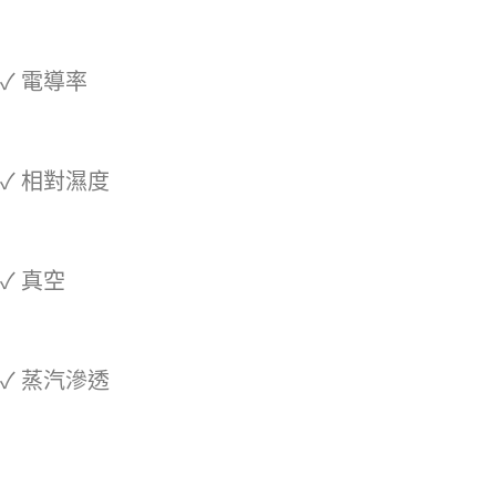
✓ 電導率
✓ 相對濕度
✓ 真空
✓ 蒸汽滲透