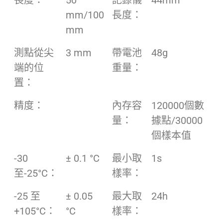
長度：
50
記錄儀
44mm
mm/100
長度：
mm
測點從尖
3 mm
帶電池
48g
端的位
重量：
置：
精度：
內存容
120000個數
量：
據點/30000
個樣本值
-30
± 0.1 °C
最小取
1s
至-25°C：
樣率：
-25 至
± 0.05
最大取
24h
+105°C：
°C
樣率：