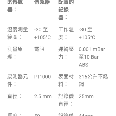
的傳感
傳感器
配置的
器：
記錄
器：
溫度測量
-30 至
工作溫
-30 至
範圍：
+105°C
度：
+105°C
測量原
電阻
運轉壓
0.001 mBar
理：
力：
至10 Bar
ABS
感測器元
Pt1000
表面材
316公升不銹
件：
料：
鋼
直徑：
2.5 mm
記錄儀
25mm
直徑：