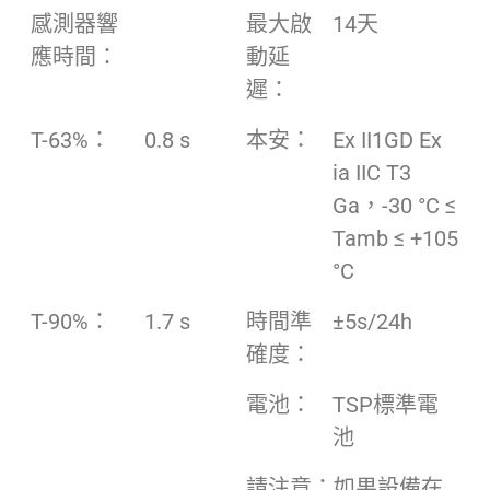
感測器響
最大啟
14天
應時間：
動延
遲：
T-63%：
0.8 s
本安：
Ex II1GD Ex
ia IIC T3
Ga，-30 °C ≤
Tamb ≤ +105
°C
T-90%：
1.7 s
時間準
±5s/24h
確度：
電池：
TSP標準電
池
請注意：如果設備在