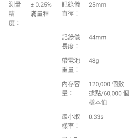
測量
± 0.25%
記錄儀
25mm
精
滿量程
直徑：
度：
記錄儀
44mm
長度：
帶電池
48g
重量：
內存容
120,000 個數
量：
據點/60,000 個
樣本值
最小取
0.33s
樣率：