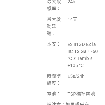
最大取
24h
樣率：
最大啟
14天
動延
遲：
本安：
Ex II1GD Ex ia
IIC T3 Ga，-50
°C ≤ Tamb ≤
+105 °C
時間準
±5s/24h
確度：
電池：
TSP標準電池
請注意：如果設備在