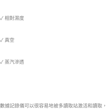
✓ 相對濕度
✓ 真空
✓ 蒸汽滲透
數據記錄儀可以很容易地被多讀取站激活和讀取，