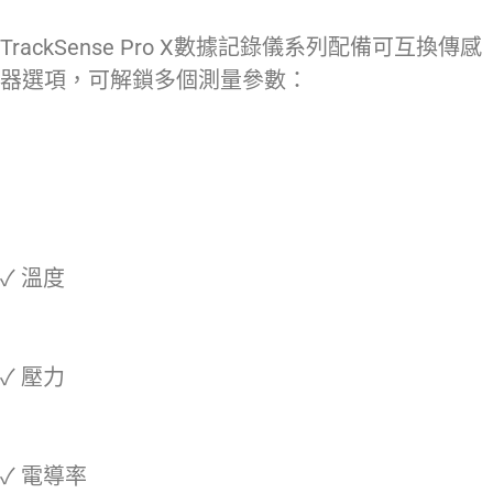
TrackSense Pro X數據記錄儀系列配備可互換傳感
器選項，可解鎖多個測量參數：
✓ 溫度
✓ 壓力
✓ 電導率