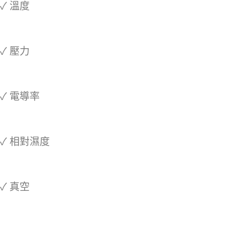
✓ 溫度
✓ 壓力
✓ 電導率
✓ 相對濕度
✓ 真空