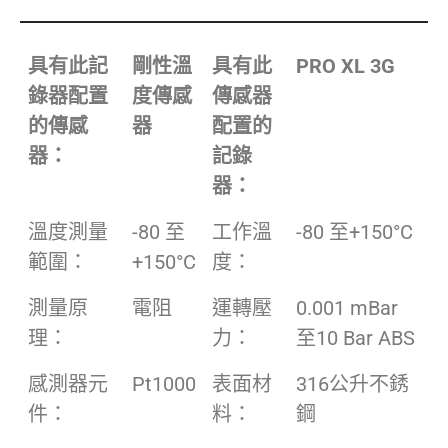
具有此記
剛性溫
具有此
PRO XL 3G
錄器配置
度傳感
傳感器
的傳感
器
配置的
器：
記錄
器：
溫度測量
-80 至
工作溫
-80 至+150°C
範圍：
+150°C
度：
測量原
電阻
運轉壓
0.001 mBar
理：
力：
至10 Bar ABS
感測器元
Pt1000
表面材
316公升不銹
件：
料：
鋼