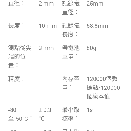
直徑：
2 mm
記錄儀
25mm
直徑：
長度：
10 mm
記錄儀
68.8mm
長度：
測點從尖
3 mm
帶電池
80g
端的位
重量：
置：
精度：
內存容
120000個數
量：
據點/120000
個樣本值
-80
± 0.3
最小取
1s
至-50°C：
℃
樣率：