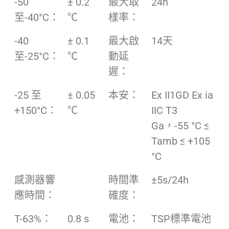
-50
± 0.2
最大取
24h
至-40°C：
℃
樣率：
-40
± 0.1
最大啟
14天
至-25°C：
℃
動延
遲：
-25 至
± 0.05
本安：
Ex II1GD Ex ia
+150°C：
℃
IIC T3
Ga，-55 °C ≤
Tamb ≤ +105
°C
感測器響
時間準
±5s/24h
應時間：
確度：
T-63%：
0.8 s
電池：
TSP標準電池