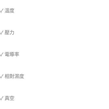
✓ 溫度
✓ 壓力
✓ 電導率
✓ 相對濕度
✓ 真空