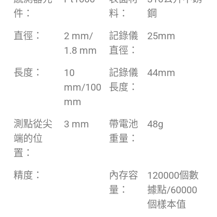
件：
料：
鋼
直徑：
2 mm/
記錄儀
25mm
1.8 mm
直徑：
長度：
10
記錄儀
44mm
mm/100
長度：
mm
測點從尖
3 mm
帶電池
48g
端的位
重量：
置：
精度：
內存容
120000個數
量：
據點/60000
個樣本值