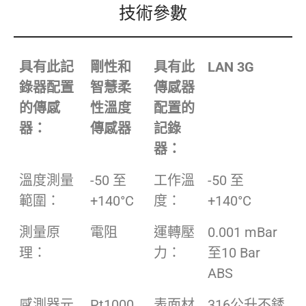
技術參數
具有此記
剛性和
具有此
LAN 3G
錄器配置
智慧柔
傳感器
的傳感
性溫度
配置的
器：
傳感器
記錄
器：
溫度測量
-50 至
工作溫
-50 至
範圍：
+140°C
度：
+140°C
測量原
電阻
運轉壓
0.001 mBar
理：
力：
至10 Bar
ABS
感測器元
Pt1000
表面材
316公升不銹