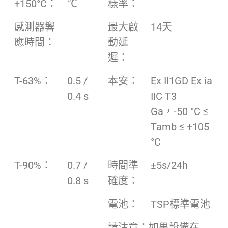
+150°C：
℃
樣率：
感測器響
最大啟
14天
應時間：
動延
遲：
T-63%：
0.5 /
本安：
Ex II1GD Ex ia
0.4 s
IIC T3
Ga，-50 °C ≤
Tamb ≤ +105
°C
T-90%：
0.7 /
時間準
±5s/24h
0.8 s
確度：
電池：
TSP標準電池
請注意：如果設備在