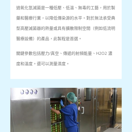
過氧化氫滅菌是一種低壓、低溫、無毒的工藝，用於製
藥和醫療行業，以降低傳染源的水平。對於無法承受典
型高壓滅菌器的熱量或具有擴散限制空間（例如低流明
醫療設備）的產品，此製程是首選。
關鍵參數包括壓力/真空、傳遞的射頻能量、H2O2 濃
度和溫度。還可以測量濕度。