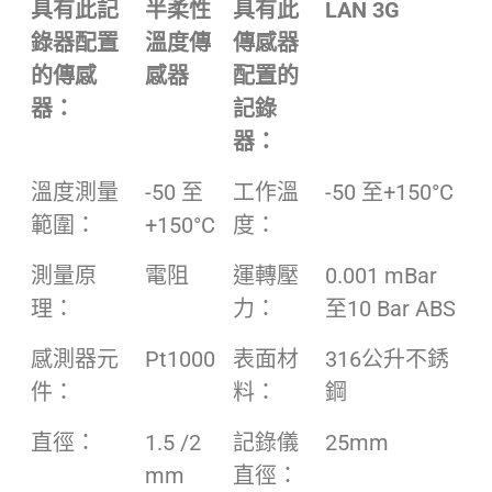
具有此記
半柔性
具有此
LAN 3G
錄器配置
溫度傳
傳感器
的傳感
感器
配置的
器：
記錄
器：
溫度測量
-50 至
工作溫
-50 至+150°C
範圍：
+150°C
度：
測量原
電阻
運轉壓
0.001 mBar
理：
力：
至10 Bar ABS
感測器元
Pt1000
表面材
316公升不銹
件：
料：
鋼
直徑：
1.5 /2
記錄儀
25mm
mm
直徑：