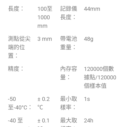
長度：
100至
記錄儀
44mm
1000
長度：
mm
測點從尖
3 mm
帶電池
48g
端的位
重量：
置：
精度：
內存容
120000個數
量：
據點/120000
個樣本值
-50
± 0.2
最小取
1s
至-40°C：
℃
樣率：
-40 至
± 0.1
最大取
24h