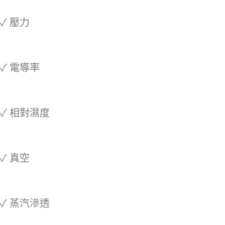
✓ 壓力
✓ 電導率
✓ 相對濕度
✓ 真空
✓ 蒸汽滲透