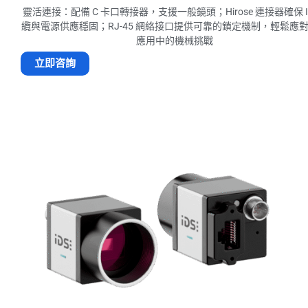
靈活連接：配備 C 卡口轉接器，支援一般鏡頭；Hirose 連接器確保 I
纜與電源供應穩固；RJ-45 網絡接口提供可靠的鎖定機制，輕鬆應
應用中的機械挑戰
立即咨詢