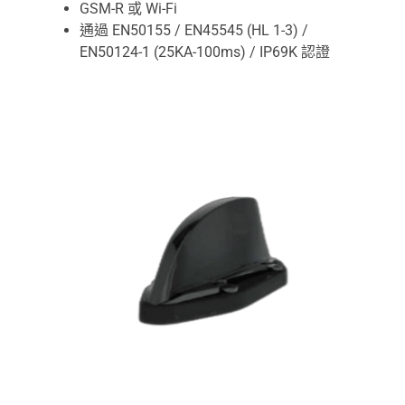
GSM-R 或 Wi-Fi
通過 EN50155 / EN45545 (HL 1-3) /
EN50124-1 (25KA-100ms) / IP69K 認證