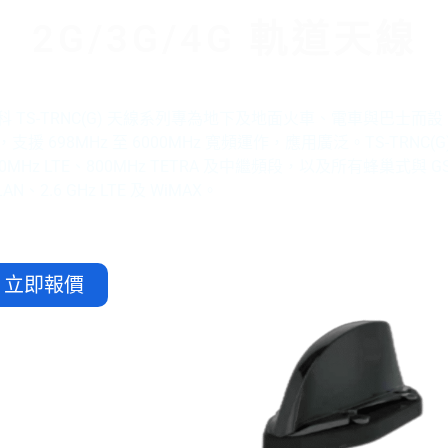
2G/3G/4G 軌道天線
科 TS-TRNC(G) 天線系列專為地下及地面火車、電車與巴士
，支援 698MHz 至 6000MHz 寬頻運作，應用廣泛。TS-TRNC(
00MHz LTE、800MHz TETRA 及中繼頻段，以及所有蜂巢式與 GSM
AN、2.6 GHz LTE 及 WiMAX。
立即報價