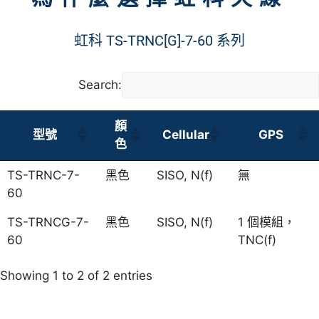
虹科 TS-TRNC[G]-7-60 系列
Search:
顏
型號
Cellular
GPS
色
TS-TRNC-7-
黑色
SISO, N(f)
無
60
TS-TRNCG-7-
黑色
SISO, N(f)
1 個模組，
60
TNC(f)
Showing 1 to 2 of 2 entries