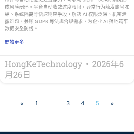
成风险闭环。平台自动收敛过度权限，异常行为触发账号冻
结、系统隔离等快速响应手段，解决 AI 权限泛滥、机密泄
露难题，兼顾 GDPR 等法规合规需求，为企业 AI 落地筑牢
数据安全防线。
閲讀更多
HongKeTechnology
2026年6
月26日
«
1
...
3
4
5
»