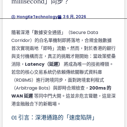
millisecond」同步？
ullamcorper mattis, pulvinar dapibus leo.
HongKeTechnology
3 6 月, 2026
隨著深港「數據安全通道」（Secure Data
Corridor）的白名單機制即將落地，合規金融數據
首次實現兩地「即時」流動。然而，對於香港的銀行
與支付機構而言，真正的挑戰才剛開始：當政策壁壘
消除，
Latency（延遲）
將成為唯一的技術樽頸。
若您的核心交易系統仍依賴傳統關聯式資料庫
（RDBMS）進行跨境同步，面對跨境套利程式
（Arbitrage Bots）與即時合規檢查，
200ms 的
WAN 延遲
等同中門大開。這並非危言聳聽，這是深
港金融融合下的新戰場。
01 引言：深港通路的「速度陷阱」