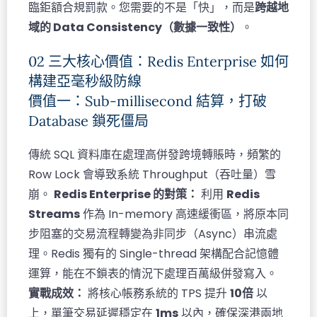
臨鉅額合規罰款。您需要的不是「快」，而是
跨越地
域的 Data Consistency（數據一致性）
。
02 三大核心價值：Redis Enterprise 如何
構建亞毫秒級防線
價值一：Sub-millisecond 結算，打破
Database 鎖死僵局
傳統 SQL 資料庫在處理高併發跨境轉賬時，頻繁的
Row Lock 會導致系統 Throughput（吞吐量）雪
崩。
Redis Enterprise 的對策：
利用
Redis
Streams
作為 In-memory 高速緩衝區，將原本同
步阻塞的交易流程轉變為非同步（Async）串流處
理。Redis 獨有的 Single-thread 架構配合記憶體
運算，能在不鎖表的情況下處理百萬級併發寫入。
實戰成效：
將核心帳務系統的 TPS 提升
10倍
以
上，單筆交易延遲穩定在
1ms
以內，確保深港兩地