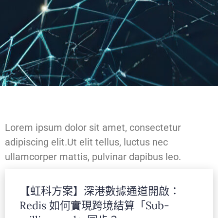
Lorem ipsum dolor sit amet, consectetur
adipiscing elit.Ut elit tellus, luctus nec
ullamcorper mattis, pulvinar dapibus leo.
【虹科方案】深港數據通道開啟：
Lorem ipsum dolor sit amet, consectetur
Redis 如何實現跨境結算「Sub-
adipiscing elit.Ut elit tellus, luctus nec