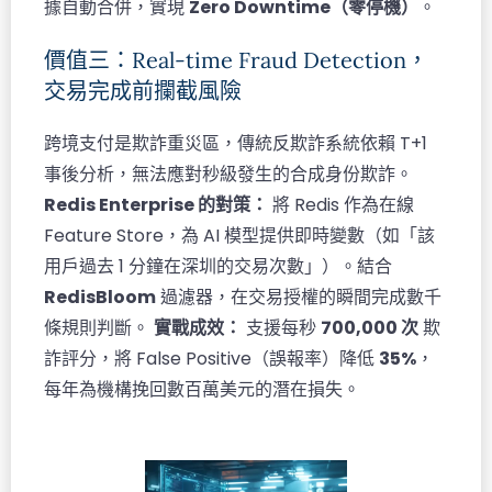
據自動合併，實現
Zero Downtime（零停機）
。
價值三：Real-time Fraud Detection，
交易完成前攔截風險
跨境支付是欺詐重災區，傳統反欺詐系統依賴 T+1
事後分析，無法應對秒級發生的合成身份欺詐。
Redis Enterprise 的對策：
將 Redis 作為在線
Feature Store，為 AI 模型提供即時變數（如「該
用戶過去 1 分鐘在深圳的交易次數」）。結合
RedisBloom
過濾器，在交易授權的瞬間完成數千
條規則判斷。
實戰成效：
支援每秒
700,000 次
欺
詐評分，將 False Positive（誤報率）降低
35%
，
每年為機構挽回數百萬美元的潛在損失。