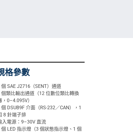
規格參數
2 個 SAE J2716（SENT）通道
2 個類比輸出通道（12 位數位類比轉換
器，0–4.095V）
1 個 DSUB9F 介面（RS-232／CAN），1
組 8 針端子排
輸入電源：9–30V 直流
4 個 LED 指示燈（3 個狀態指示燈、1 個