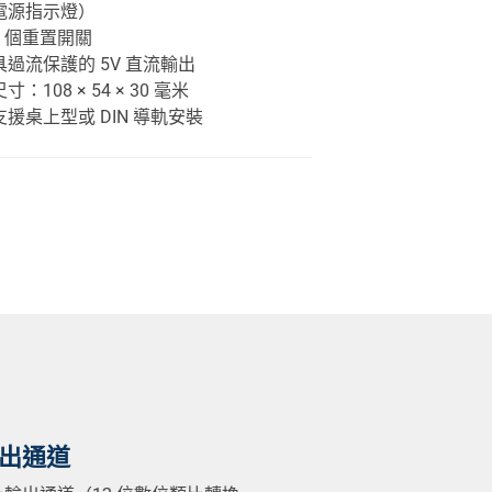
電源指示燈）
1 個重置開關
具過流保護的 5V 直流輸出
尺寸：108 × 54 × 30 毫米
支援桌上型或 DIN 導軌安裝
出通道