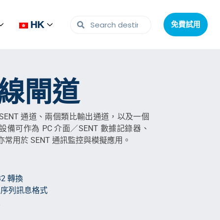
HK
HK
免費試用
免費試用
總線閘道
 SENT 通道、兩個類比輸出通道，以及一個
。該設備可作為 PC 介面／SENT 數據記錄器、
亦常用於 SENT 通訊監控與模擬應用。
32 轉換
型序列訊息格式
定