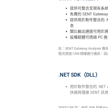
提供可整合至現有系
免費的 SENT Gate
提供用於軟件整合的 .N
息
類比輸出通道可用於將 S
設備韌體可透過 PC 
註：SENT Gateway Analys
程式透過 CAN 總線進行通訊，因此使
.NET SDK（DLL）
用於軟件整合的 .NET 
快速與慢速 SENT 訊息。此
SENT-CAN 註：由於 SDK 採用 