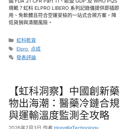
國 FDA 21 CFR Part 11、歐盟 GDP 及 WHO PQS
規範？虹科 ELPRO LIBERO 系列記錄儀提供即插即
用、免軟體且符合空運安檢的一站式合規方案，降
低貨損與清關風險。
虹科乾貨
Elpro
,
点成
發表評論
【虹科洞察】中國創新藥
物出海潮：醫藥冷鏈合規
與運輸溫度監測全攻略
2026年7月3日
作者
HongKeTechnology