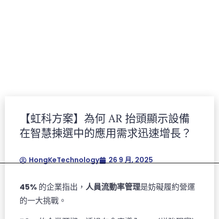
【虹科方案】為何 AR 抬頭顯示設備
Lorem ipsum dolor sit amet, consectetur
在智慧揀選中的應用需求迅速增長？
adipiscing elit.Ut elit tellus, luctus nec
ullamcorper mattis, pulvinar dapibus leo.
HongKeTechnology
26 9 月, 2025
45%
的企業指出，
人員流動率管理
是妨礙履約營運
的一大挑戰。