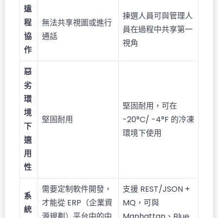
遠
揀選人員可與管理人
程
無法共享視圖或進行
員在過程中共享第一
協
通話
視角
作
惡
劣
環
堅固耐用，可在
境
堅固耐用
-20°C/ -4°F 的冷凍
下
環境下使用
適
用
性
需要定制軟件開發，
支援 REST/JSON +
系
才能從 ERP（企業資
MQ，可與
統
源規劃）平台中的中
Manhattan、Blue