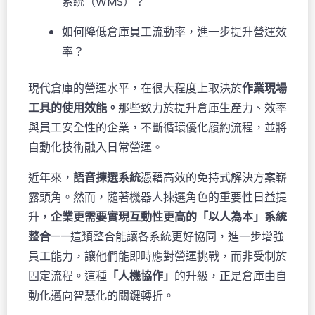
系統（WMS）？
如何降低倉庫員工流動率，進一步提升營運效
率？
現代倉庫的營運水平，在很大程度上取決於
作業現場
工具的使用效能。
那些致力於提升倉庫生產力、效率
與員工安全性的企業，不斷循環優化履約流程，並將
自動化技術融入日常營運。
近年來，
語音揀選系統
憑藉高效的免持式解決方案嶄
露頭角。然而，隨著機器人揀選角色的重要性日益提
升，
企業更需要實現互動性更高的「以人為本」系統
整合
——這類整合能讓各系統更好協同，進一步增強
員工能力，讓他們能即時應對營運挑戰，而非受制於
固定流程。這種
「人機協作」
的升級，正是倉庫由自
動化邁向智慧化的關鍵轉折。