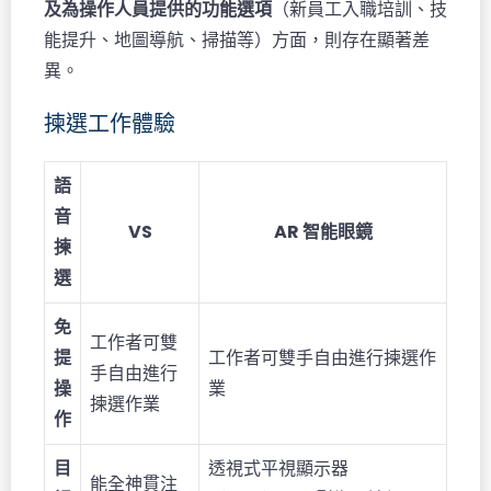
及為操作人員提供的功能選項
（新員工入職培訓、技
能提升、地圖導航、掃描等）方面，則存在顯著差
異。
揀選工作體驗
語
音
VS
AR 智能眼鏡
揀
選
免
工作者可雙
提
工作者可雙手自由進行揀選作
手自由進行
操
業
揀選作業
作
目
透視式平視顯示器
能全神貫注