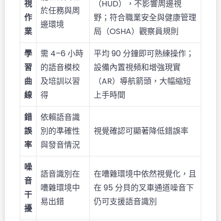
視
（HUD），不影響周邊視
於任務與周
作
野；符合職業安全與健康管理
邊環境
業
局（OSHA）觀察員規則
學
需 4–6 小時
平均 90 分鐘即可熟練操作；
習
的語音模校
設備內置視頻和增強現實
曲
及培訓以習
（AR）導航箭頭，大幅縮短
線
得
上手時間
錯
依賴語音識
誤
別的準確性
視覺確認可顯著降低錯誤率
率
與發音情況
噪
語音識別在
在嘈雜環境中依然視覺化，且
音
嘈雜環境中
在 95 分貝的叉車通道噪音下
干
易出錯
仍可支援語音識別
擾