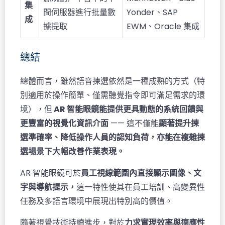
集
間伺服器進行批量數
Yonder、SAP
成
據提取
EWM、Oracle 集成
總結
總體而言，雖然語音揀選依然是一種成熟的方式（特
別適用於操作簡單、僅需聽覺指令即可滿足需求的環
境），但
AR 智能眼鏡能提供更具動態的系統回饋與
更豐富的視覺化資訊介面
—— 這不僅能
顯著提升揀
選準確率、降低操作人員的認知負荷，亦能在複雜揀
選場景下大幅改善作業表現。
AR 智能眼鏡可於
員工視線範圍內直接顯示圖像、文
字與導航提示，
這一特性使其在員工培訓、高變異性
任務及多語言環境中展現出特別高的價值。
隨著視覺技術持續進步，對於
力求實現效率與適應性