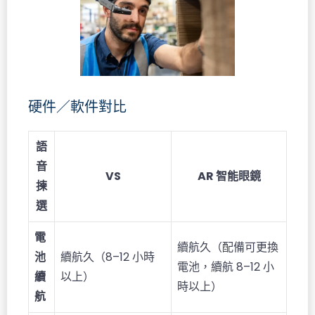
硬件／軟件對比
語
音
VS
AR 智能眼鏡
揀
選
電
續航久（配備可更換
池
續航久（8–12 小時
電池，續航 8–12 小
續
以上）
時以上）
航