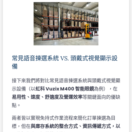
常見語音揀選系統 VS. 頭戴式視覺顯示設
備
接下來我們將對比常見語音揀選系統與頭戴式視覺顯
示設備（以
虹科 Vuzix M400 智能眼鏡
為例），在
易用性、速度、舒適度及營運效率
等關鍵面向的優缺
點。
兩者皆以實現免持式作業流程來簡化訂單揀選為目
標，但在
與庫存系統的整合方式、資訊傳遞方式，以