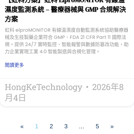
濕度監測系統 – 醫療器械與 GMP 合規解決
方案
虹科 elproMONITOR 有線溫濕度自動監測系統協助醫療器
械及生技製藥企業符合 GMP、FDA 21 CFR Part 11 國際法
規。提供 24/7 實時監控、智能報警與數據防篡改功能，助
力企業實現工業 4.0 智能製造與合規化管理。
閲讀更多
HongKeTechnology
2026年8
月4日
«
1
2
3
...
5
»