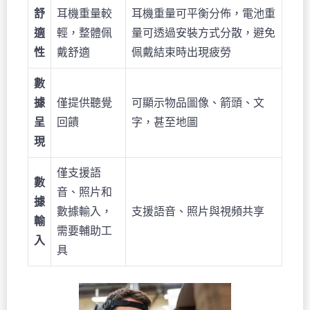
舒
耳機重量較
耳機重量可平衡分佈，電池重
適
輕，整體佩
量可透過安裝方式分散，避免
性
戴舒適
佩戴結束時出現疲勞
數
據
僅提供聽覺
可顯示物品圖像、箭頭、文
呈
回饋
字，甚至地圖
現
僅支援語
數
音、照片和
據
數據輸入，
支援語音、照片與視頻共享
輸
需要輔助工
入
具