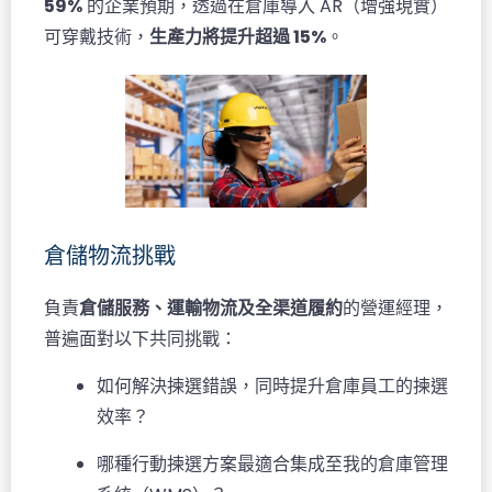
59%
的企業預期，透過在倉庫導入 AR（增強現實）
可穿戴技術，
生產力將提升超過 15%
。
倉儲物流挑戰
負責
倉儲服務、運輸物流及全渠道履約
的營運經理，
普遍面對以下共同挑戰：
如何解決揀選錯誤，同時提升倉庫員工的揀選
效率？
哪種行動揀選方案最適合集成至我的倉庫管理