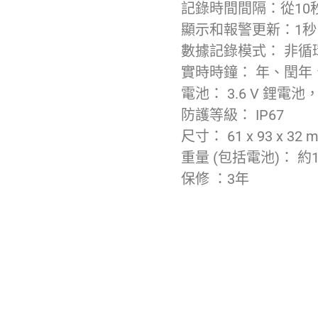
記錄時間間隔：從10
顯示和報警更新：1秒
數據記錄模式： 非循
實時時鐘： 年、閏年
電池： 3.6 V 鋰電池
防護等級： IP67
尺寸： 61 x 93 x 32 
重量 (包括電池)： 約12
保修 ：3年