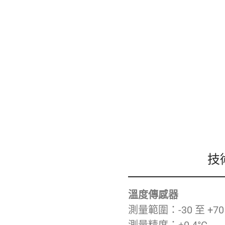
技
溫度傳感器
測量範圍：-30 至 +70 