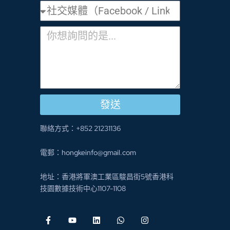
發送
聯絡方式：+852 21231136
電郵：hongkeinfo@gmail.com
地址：香港將軍澳工業區駿昌街5號香港科
技園數據技術中心1107-1108