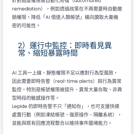
針對過度權限做自動化修復（automated
remediation），例如透過政策在不再需要時自動撤
銷權限，降低「AI 借道人類帳號」橫向讀取大量機
密的可能性。
2）運行中監控：即時看見異
常、縮短暴露時間
AI 工具一上線，靜態權限不足以應對行為型風險，
因此需要即時告警（real-time alerts）與行為異常
監控，特別是帳號權限被提升、異常大量存取、非典
型時段的敏感操作等。​
Lepide 的即時告警不只「通知你」，也可支援快速
處置行動（例如凍結帳號、復原操作、隔離系統），
並能與既有回應流程整合以維持事件圍堵能力。