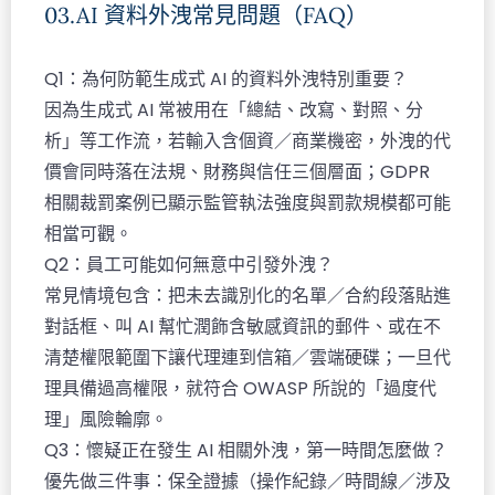
03.AI 資料外洩常見問題（FAQ）
Q1：為何防範生成式 AI 的資料外洩特別重要？​
因為生成式 AI 常被用在「總結、改寫、對照、分
析」等工作流，若輸入含個資／商業機密，外洩的代
價會同時落在法規、財務與信任三個層面；GDPR
相關裁罰案例已顯示監管執法強度與罰款規模都可能
相當可觀。​
Q2：員工可能如何無意中引發外洩？​
常見情境包含：把未去識別化的名單／合約段落貼進
對話框、叫 AI 幫忙潤飾含敏感資訊的郵件、或在不
清楚權限範圍下讓代理連到信箱／雲端硬碟；一旦代
理具備過高權限，就符合 OWASP 所說的「過度代
理」風險輪廓。​
Q3：懷疑正在發生 AI 相關外洩，第一時間怎麼做？​
優先做三件事：保全證據（操作紀錄／時間線／涉及