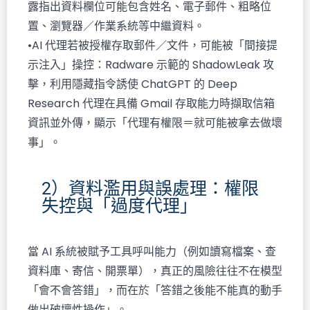
露指出資料欄位可能包含姓名、電子郵件、粗略位
置、瀏覽器／作業系統等中繼資料。​
•AI 代理若被授權存取郵件／文件，可能被「間接提
示注入」操控：Radware 示範的 ShadowLeak 攻
擊，利用隱藏指令誘使 ChatGPT 的 Deep
Research 代理在具備 Gmail 存取能力時擷取信箱
資訊並外傳，顯示「代理有權限＝就可能被拿去做壞
事」。
2）資料濫用與誤處理：權限
失控與「過度代理」
當 AI 系統被賦予工具呼叫能力（例如讀寫檔案、查
資料庫、寄信、開票單），真正的風險往往不在模型
「會不會答錯」，而在於「答錯之後能不能真的動手
做出破壞性操作」。​