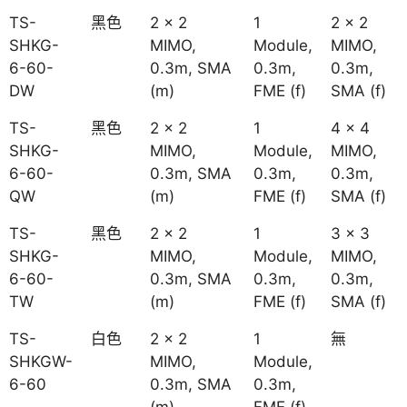
TS-
黑色
2 x 2
1
2 x 2
SHKG-
MIMO,
Module,
MIMO,
6-60-
0.3m, SMA
0.3m,
0.3m,
DW
(m)
FME (f)
SMA (f)
TS-
黑色
2 x 2
1
4 x 4
SHKG-
MIMO,
Module,
MIMO,
6-60-
0.3m, SMA
0.3m,
0.3m,
QW
(m)
FME (f)
SMA (f)
TS-
黑色
2 x 2
1
3 x 3
SHKG-
MIMO,
Module,
MIMO,
6-60-
0.3m, SMA
0.3m,
0.3m,
TW
(m)
FME (f)
SMA (f)
TS-
白色
2 x 2
1
無
SHKGW-
MIMO,
Module,
6-60
0.3m, SMA
0.3m,