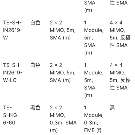
SMA
性 SMA
(m)
TS-SH-
白色
2 x 2
1
4 x 4
IN2619-
MIMO, 5m,
Module,
MIMO,
W
SMA (m)
5m,
5m, 反極
SMA
性 SMA
(m)
TS-SH-
白色
2 x 2
1
4 x 4
IN2619-
MIMO, 5m,
Module,
MIMO,
W-LC
SMA (m)
5m,
5m, 反極
SMA
性 SMA
(m)
TS-
黑色
2 x 2
1
無
SHKG-
MIMO,
Module,
6-60
0.3m, SMA
0.3m,
(m)
FME (f)