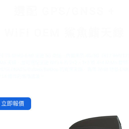
選配 GPS/GNSS +
WiFi OEM 鯊魚鰭天線
 TS-SHKG-6-60 支援 5G 功能，內置用於 4G/5G（617-960/171
iMo 天線，並可選配支援 WiFi 6 的 2×2、3×3 或 4×4 MiMo 
PS/GLONASS/Galileo/BeiDou 的有源天線，具備 26dB 增益 L
3/14 運作的高階濾波。
立即報價