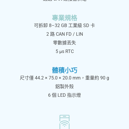
專業規格
可拆卸 8–32 GB 工業級 SD 卡
2 路 CAN FD / LIN
零數據丟失
5 μs RTC
體積小巧
尺寸僅 44.2 × 75.0 × 20.0 mm，重量約 90 g
鋁製外殼
6 個 LED 指示燈