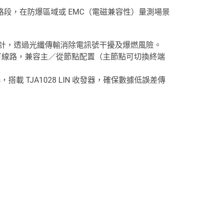
總線網絡段，在防爆區域或 EMC（電磁兼容性）量測場景
境設計，透過光纖傳輸消除電訊號干擾及爆燃風險。
原有線路，兼容主／從節點配置（主節點可切換終端
bit/s，搭載 TJA1028 LIN 收發器，確保數據低誤差傳