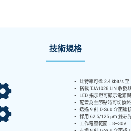
技術規格
比特率可達 2.4 kbit/s 至 2
搭載 TJA1028 LIN 收發
LED 指示燈可顯示電源
配置為主節點時可切換終
透過 9 針 D-Sub 介面連接
採用 62.5/125 µm 雙
工作電壓範圍：8–30V
支援 9 針 D-Sub 介