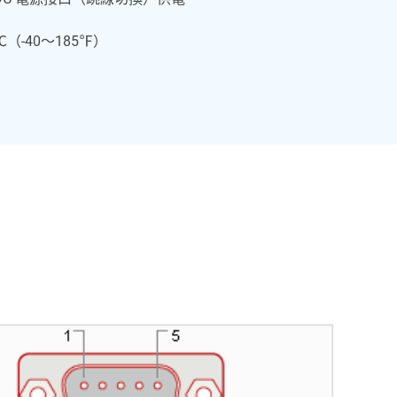
（-40～185℉）