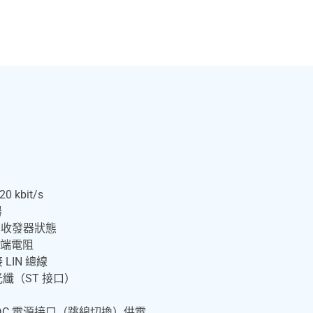
0 kbit/s
器
與收發器狀態
端電阻
 LIN 總線
芯光纖（ST 接口）
面或 DC 電源接口（跳線切換）供電