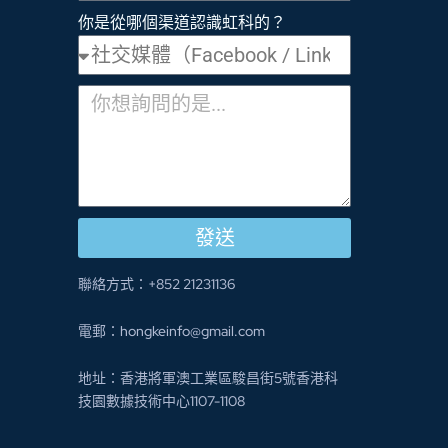
你是從哪個渠道認識虹科的？
發送
聯絡方式：+852 21231136
電郵：hongkeinfo@gmail.com
地址：香港將軍澳工業區駿昌街5號香港科
技園數據技術中心1107-1108