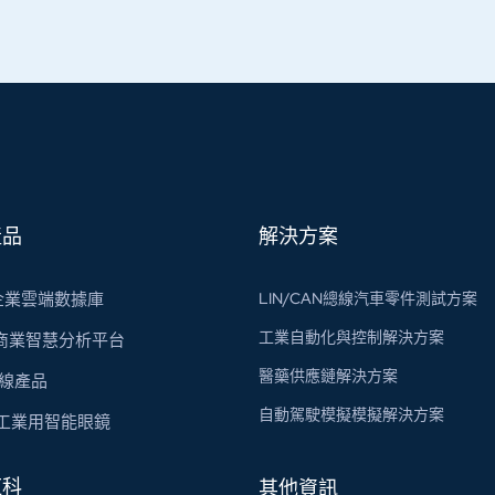
產品
解決方案
s 企業雲端數據庫
LIN/CAN總線汽車零件測試方案
工業自動化與控制解決方案
 商業智慧分析平台
醫藥供應鏈解決方案
總線​產品
自動駕駛模擬模擬解決方案
X 工業用智能眼鏡
虹科
其他資訊