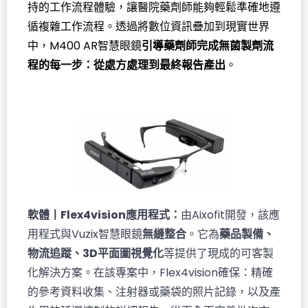
持的工作流程體驗，讓醫院藥劑師能夠輕鬆準確地遵
循複雜工作流程。透過將數位資訊疊加到現實世界
中，M400 AR智慧眼鏡
引導藥劑師完成無菌製劑流
程的每一步：從處方處理到最終報告產出
。
軟體丨Flex4vision應用程式：
由Aixofit開發，該應
用程式與Vuzix智慧眼鏡
無縫整合
。它為
藥品製備、
物流追蹤、3D平面圖視覺化
等提供了現成的可客製
化解決方案。在該專案中，Flex4vision確保：精確
的參考資料收集、注射器或藥袋的照片記錄，以及產