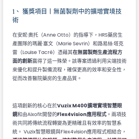
1、 獲獎項目丨無菌製劑中的擴增實境技
術
在安妮·奧托（Anne Otto）的指導下，HRS藥房生
產團隊的瑪麗·塞文（Marie Sevrin）和路易絲·塔克
雷（Louise Tacré）憑藉其
在無菌製劑生產流程方
面的創新
贏得了這一殊榮。
該專案透過利用尖端技術
來優化和提升製備流程，確保更高的效率和安全性，
從而改善醫院藥房的生產品質。
這項創新的核心在於
Vuzix M400擴增實境智慧眼
鏡
和由Aixofit開發的
Flex4vision應用程式
。兩項技
術共同將傳統流程轉變為更精確且有效率的智慧系
統。 Vuzix智慧眼鏡與Flex4vision應用程式相結合，