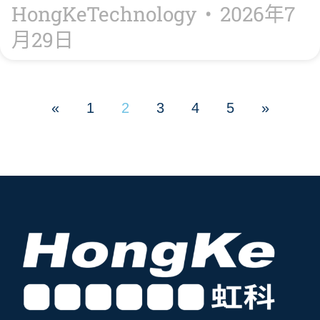
HongKeTechnology
2026年7
月29日
«
1
2
3
4
5
»