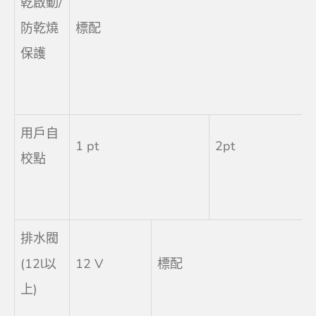
乾啟動/
防乾燒
標配
保護
用戶自
1 pt
2pt
校點
排水閥
(12l以
12 V
標配
上)