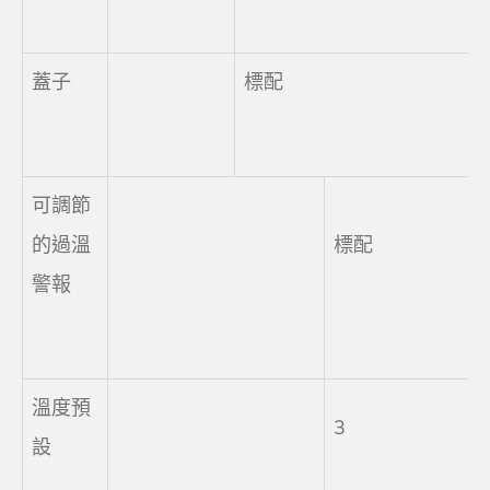
蓋子
標配
可調節
的過溫
標配
警報
溫度預
3
設