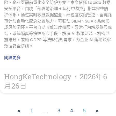
险，企业亟需前置化安全防护方案。本文依托 Lepide 数据
安全平台，围绕「部署前治理 + 运行中监控」搭建完整防
护体系，通过实时敏感数据监测、细粒度权限管控、全链路
审计与自动化应急处置能力，可联动 SIEM、SOAR 系统形
成风险闭环。平台自动收敛过度权限，异常行为触发账号冻
结、系统隔离等快速响应手段，解决 AI 权限泛滥、机密泄
露难题，兼顾 GDPR 等法规合规需求，为企业 AI 落地筑牢
数据安全防线。
閲讀更多
HongKeTechnology
2026年6
月26日
«
1
...
3
4
5
»